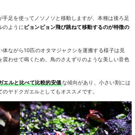
が手足を使ってノソノソと移動しますが、本種は後ろ足
ルのように
ピョンピョン飛び跳ねて移動するのが特徴の
い体ながら10匹のオタマジャクシを運搬する様子は見
を震わせて鳴くため、鳥のさえずりのような美しい音色
ガエルと比べて比較的安価
な傾向があり、小さい割には
てのヤドクガエルとしてもオススメです。