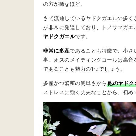
の方が稀なほど。
さて流通しているヤドクガエルの多く
が非常に発達しており、トノサマガエ
ヤドクガエル
です。
非常に多産
であることも特徴で、小さ
事。オスのメイティングコールは高音
であることも魅力の1つでしょう。
多産かつ繁殖の簡単さから
他のヤドク
ストレスに強く丈夫なことから、初め