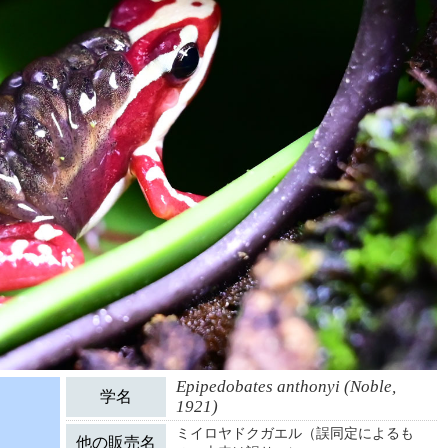
Epipedobates anthonyi (Noble, 
学名
1921)
ミイロヤドクガエル（誤同定によるも
他の販売名