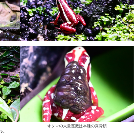
オタマの大量運搬は本種の真骨頂
ル。